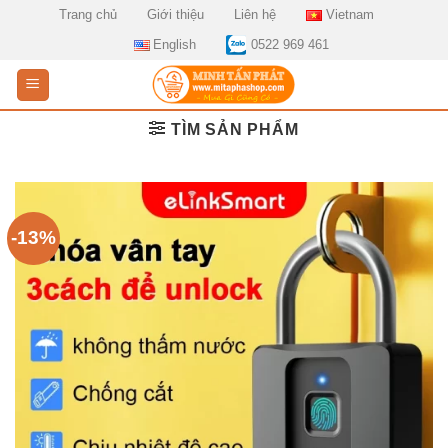
Skip
Trang chủ
Giới thiệu
Liên hệ
Vietnam
to
English
0522 969 461
content
TÌM SẢN PHẨM
-13%