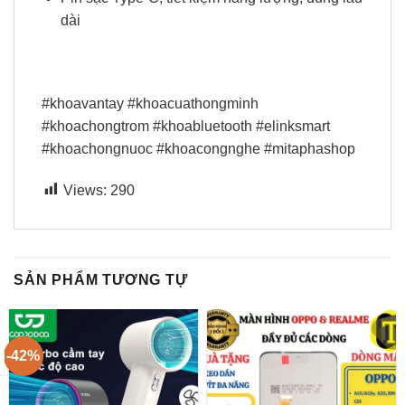
dài
#khoavantay #khoacuathongminh
#khoachongtrom #khoabluetooth #elinksmart
#khoachongnuoc #khoacongnghe #mitaphashop
Views:
290
SẢN PHẨM TƯƠNG TỰ
-42%