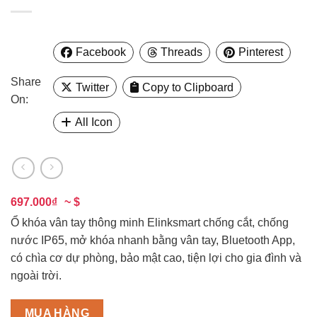
Facebook
Threads
Pinterest
Share
Twitter
Copy to Clipboard
On:
All Icon
697.000₫
~ $
Ổ khóa vân tay thông minh Elinksmart chống cắt, chống
nước IP65, mở khóa nhanh bằng vân tay, Bluetooth App,
có chìa cơ dự phòng, bảo mật cao, tiện lợi cho gia đình và
ngoài trời.
MUA HÀNG