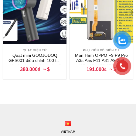
QUẠT ĐIỆN TỬ
PHỤ KIỆN ĐỒ ĐIỆN TỬ
Quạt mini GOOJODOQ
Màn Hình OPPO F9 F9 Pro
GFS001 điều chỉnh 100 tốc
A3s A5s F11 A31 A9 2020
độ có màn hình kỹ thuật số
A15 A15s A53 A53s A56
380.000₫
~ $
191.000₫
~ $
LED Quạt cầm tay có thể
A73 A74 A92 K9x K9s Reno
sạc lại
Z Reno 4z Realme C21y
VIETNAM