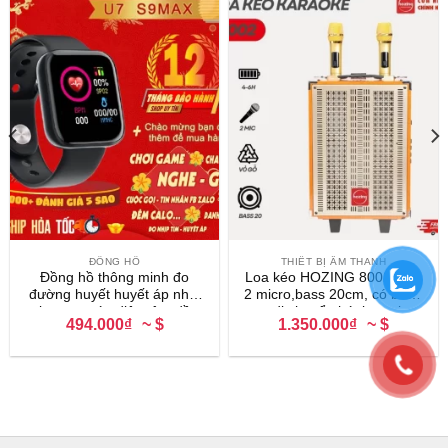
ĐỒNG HỒ
THIẾT BỊ ÂM THANH
Đồng hồ thông minh đo
Loa kéo HOZING 8002 kèm
đường huyết huyết áp nhịp
2 micro,bass 20cm, có bánh
tim oxy máu điện tâm đồ,
xe di chuyển hát karaoke
494.000₫
~ $
1.350.000₫
~ $
đa chức năng
hay, BẢO HÀNH 12 THÁNG