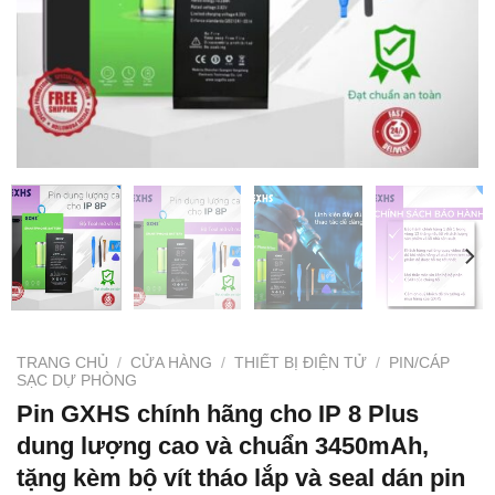
TRANG CHỦ
/
CỬA HÀNG
/
THIẾT BỊ ĐIỆN TỬ
/
PIN/CÁP
SẠC DỰ PHÒNG
Pin GXHS chính hãng cho IP 8 Plus
dung lượng cao và chuẩn 3450mAh,
tặng kèm bộ vít tháo lắp và seal dán pin