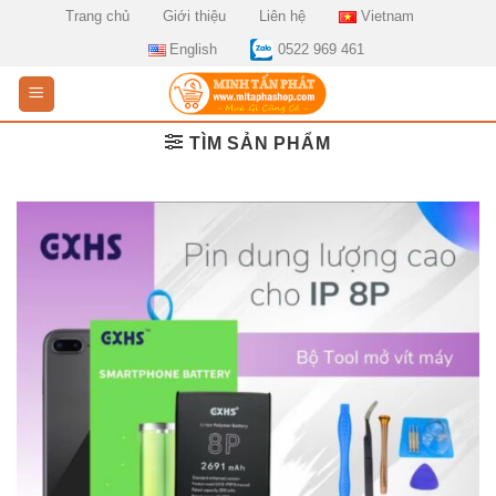
Skip
Trang chủ
Giới thiệu
Liên hệ
Vietnam
to
English
0522 969 461
content
TÌM SẢN PHẨM