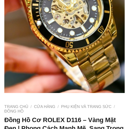
TRANG CHỦ
/
CỬA HÀNG
/
PHỤ KIỆN VÀ TRANG SỨC
/
ĐỒNG HỒ
Đồng Hồ Cơ ROLEX D116 – Vàng Mặt
Đen | Phong Cách Mạnh Mẽ, Sang Trọng