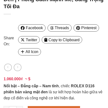
Tối Đa
Facebook
Threads
Pinterest
Share
Twitter
Copy to Clipboard
On:
All Icon
1.060.000₫
~ $
Nổi bật – Đẳng cấp – Nam tính
, chiếc
ROLEX D116
phiên bản vàng mặt đen
là sự kết hợp hoàn hảo giữa vẻ
đẹp cổ điển và công nghệ cơ khí hiện đại.