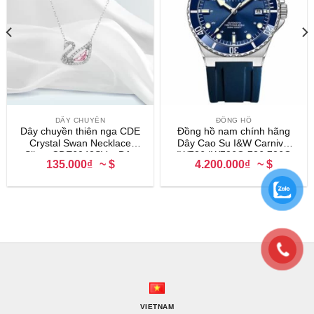
DÂY CHUYỀN
ĐỒNG HỒ
Dây chuyền thiên nga CDE
Đồng hồ nam chính hãng
Crystal Swan Necklace
Dây Cao Su I&W Carnival
Silver CDE6042SV – Dây
IW726 IW726G 726 726G
135.000₫
~ $
4.200.000₫
~ $
chuyền bạc nữ
máy cơ Miyota mặt kính
sapphire
VIETNAM