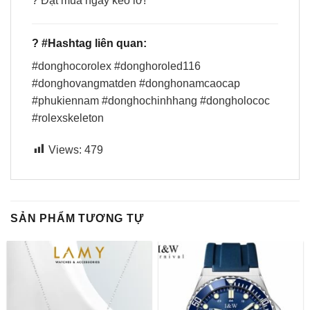
? Đặt mua ngay kẻo lỡ!
?
#Hashtag liên quan:
#donghocorolex #donghoroled116
#donghovangmatden #donghonamcaocap
#phukiennam #donghochinhhang #dongholococ
#rolexskeleton
Views:
479
SẢN PHẨM TƯƠNG TỰ