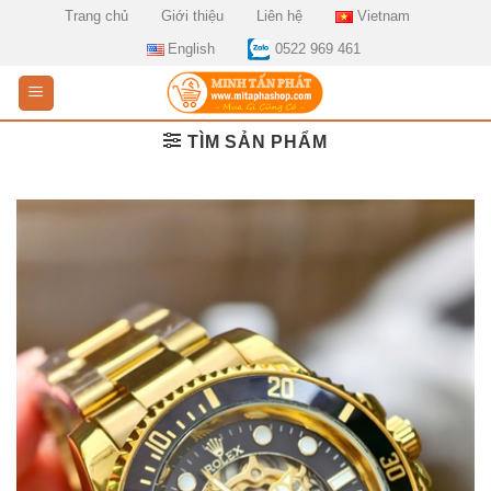
Skip
Trang chủ
Giới thiệu
Liên hệ
Vietnam
to
English
0522 969 461
content
TÌM SẢN PHẨM