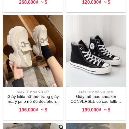
268.000₫
~ $
120.000₫
~ $
mại kiểu dáng Hàn Quốc
Nhiều Màu AL14
GIÀY DÉP VÀ VỚ NỮ
GIÀY DÉP VÀ VỚ NAM
Giày lolita nữ thời trang giày
Giày thể thao sneaker
mary jane nữ đế đốc phong
CONVERSEE cổ cao fullbox
cáchgiày oxford nữ đi học đi
tặng vớ
196.000₫
~ $
199.000₫
~ $
chơi