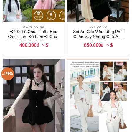
QUẦN, ÁO NỮ
SET ĐỒ NỮ
Đồ Đi Lễ Chùa Thêu Hoa
Set Áo Gile Viền Lông Phối
Cách Tân, Đồ Lam Đi Chùa
Chân Váy Nhung Chữ A Đi
Tơ Hoa Dây Pháp Phục Ngọc
Tiệc Cafe
400.000₫
~ $
850.000₫
~ $
Diệp
-19%