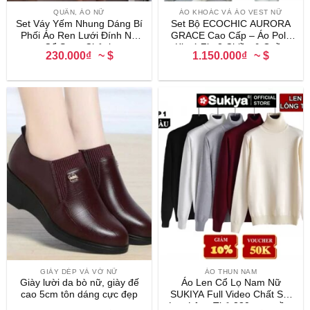
QUẦN, ÁO NỮ
ÁO KHOÁC VÀ ÁO VEST NỮ
Set Váy Yếm Nhung Dáng Bí
Set Bộ ECOCHIC AURORA
Phối Áo Ren Lưới Đính Nơ
GRACE Cao Cấp – Áo Polo
Cổ Sang Chảnh
Khoá Zip 2 Chiều & Quần
230.000₫
~ $
1.150.000₫
~ $
Suông Cạp Cao Chính Hãng
B182
GIÀY DÉP VÀ VỚ NỮ
ÁO THUN NAM
Giày lười da bò nữ, giày đế
Áo Len Cổ Lọ Nam Nữ
cao 5cm tôn dáng cực đẹp
SUKIYA Full Video Chất Sợi
Len Lông Thỏ 380gsm mềm