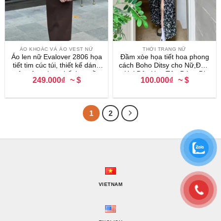
ÁO KHOÁC VÀ ÁO VEST NỮ
THỜI TRANG NỮ
Áo len nữ Evalover 2806 họa
Đầm xòe họa tiết hoa phong
tiết tim cúc túi, thiết kế dáng
cách Boho Ditsy cho Nữ,Đầm
xuông freesize, chất len mềm
Hai Dây Hoa Tôn Dáng Đi
249.000₫
~ $
100.000₫
~ $
mịn co giãn
Biển Form Dài Siêu Nữ Tính
1
2
VIETNAM