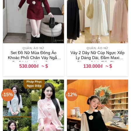
QUẦN, ÁO NỮ
QUẦN, ÁO NỮ
Set Đồ Nữ Mùa Đông Áo
Váy 2 Dây Nữ Cúp Ngực Xếp
Khoác Phối Chân Váy Ngắn
Ly Dáng Dài, Đầm Maxi
Dạ Đỏ Hoa Ngực Sang
Phong Cách Tiểu Thư
530.000₫
~ $
130.000₫
~ $
Chảnh
-15%
-12%