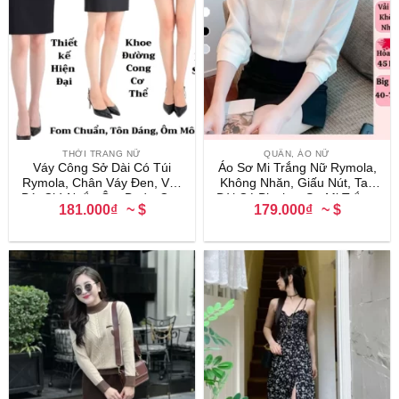
THỜI TRANG NỮ
QUẦN, ÁO NỮ
Váy Công Sở Dài Có Túi
Áo Sơ Mi Trắng Nữ Rymola,
Rymola, Chân Váy Đen, Váy
Không Nhăn, Giấu Nút, Tay
Bút Chì Ngắn Ôm Body, Cạp
Dài Có Bigsize, Sơ Mi Trắng,
181.000₫
~ $
179.000₫
~ $
Cao, Xẻ Sau Chất Liệu Umi
Công Sở Chất Vải Cotton
Co Giãn 4 Chiều
Form Suông