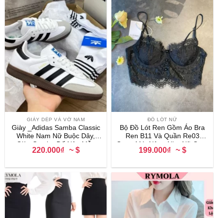
GIÀY DÉP VÀ VỚ NAM
ĐỒ LÓT NỮ
Giày _Adidas Samba Classic
Bộ Đồ Lót Ren Gồm Áo Bra
White Nam Nữ Buộc Dây,
Ren B11 Và Quần Re03
Giày Samba Đế Nâu Mẫu
Gọng Mút Nâng Nhẹ Nữ Sexy
220.000₫
~ $
199.000₫
~ $
Hottrend Đủ Size Nam Nữ
Gợi Cảm La Perbra