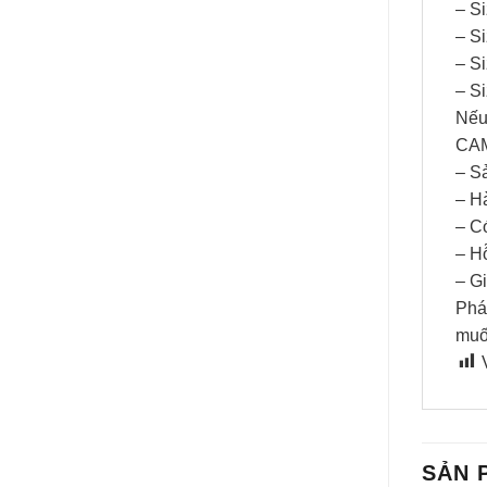
– S
– S
– S
– S
Nếu 
CAM
– S
– H
– C
– H
– G
Phá
muố
SẢN 