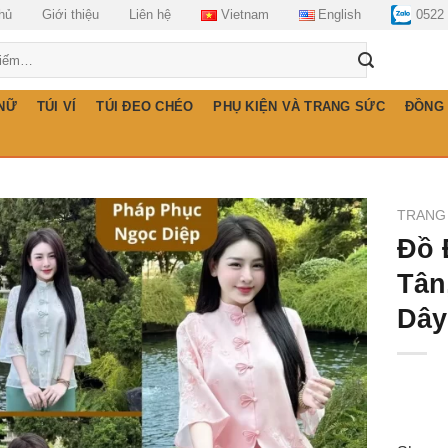
hủ
Giới thiệu
Liên hệ
Vietnam
English
0522
 NỮ
TÚI VÍ
TÚI ĐEO CHÉO
PHỤ KIỆN VÀ TRANG SỨC
ĐỒNG
TRANG
Đồ 
Tân
Dây