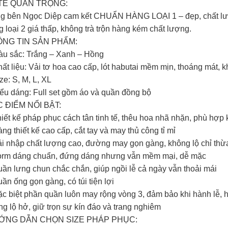
TE QUAN TRỌNG:
g bên Ngọc Diệp cam kết CHUẨN HÀNG LOẠI 1 – đẹp, chất lượ
 loại 2 giá thấp, không trà trộn hàng kém chất lượng.
NG TIN SẢN PHẨM:
àu sắc: Trắng – Xanh – Hồng
hất liệu: Vải tơ hoa cao cấp, lót habutai mềm mịn, thoáng mát,
ze: S, M, L, XL
iểu dáng: Full set gồm áo và quần đồng bộ
 ĐIỂM NỔI BẬT:
hiết kế pháp phục cách tân tinh tế, thêu hoa nhã nhặn, phù hợp
ng thiết kế cao cấp, cắt tay và may thủ công tỉ mỉ
ải nhập chất lượng cao, đường may gọn gàng, không lộ chỉ thừ
orm dáng chuẩn, đứng dáng nhưng vẫn mềm mại, dễ mặc
uần lưng chun chắc chắn, giúp ngồi lễ cả ngày vẫn thoải mái
ần ống gọn gàng, có túi tiện lợi
ặc biệt phần quần luôn may rộng vòng 3, đảm bảo khi hành lễ, h
g lộ hở, giữ trọn sự kín đáo và trang nghiêm
ỚNG DẪN CHỌN SIZE PHÁP PHỤC: