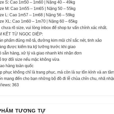
ize S: Cao 1m50 – 1m60 | Nặng 40 – 49kg
ize M: Cao 1m55 – 1m65 | Nặng 50 – 55kg
ize L: Cao 1m57 – 1m68 | Nặng 56 – 59kg
ize XL: Cao 1m60 – 1m70 | Nặng 60 – 65kg
chưa rõ size, vui lòng inbox để shop tư vấn chính xác nhất.
 KẾT TỪ NGỌC DIỆP:
ản phẩm đúng mô tả, đường kim mũi chỉ sắc nét, tinh xảo
àng được kiểm tra kỹ lưỡng trước khi giao
ó sẵn hàng, xử lý và giao nhanh khi nhận đơn
ỗ trợ đổi size nếu mặc không vừa
iao hàng toàn quốc
p phục không chỉ là trang phục, mà còn là sự tôn kính và an t
n mang đến cho bạn những bộ đồ đi lễ chùa chỉn chu, nhã nhặn
Views:
363
PHẨM TƯƠNG TỰ