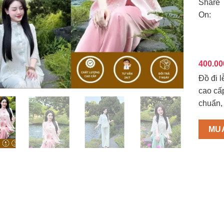
Share
On:
400.0
Đồ đi l
cao cấp
chuẩn, 
MU