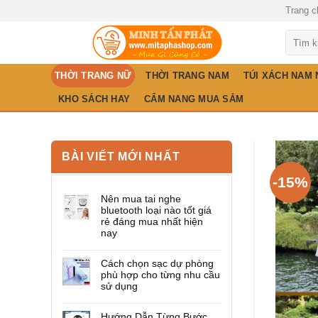
Skip
Trang c
to
Tìm
content
kiếm:
THỜI TRANG NỮ
THỜI TRANG NAM
TÚI XÁCH NAM
KHO SÁCH HAY
CẨM NANG MUA SẮM
BÀI VIẾT MỚI NHẤT
-15%
Nên mua tai nghe
bluetooth loại nào tốt giá
rẻ đáng mua nhất hiện
nay
Cách chọn sạc dự phòng
phù hợp cho từng nhu cầu
sử dụng
Hướng Dẫn Từng Bước