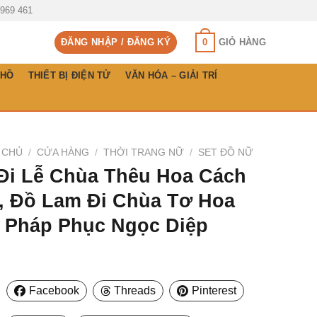
 969 461
0
ĐĂNG NHẬP / ĐĂNG KÝ
GIỎ HÀNG
 HỒ
THIẾT BỊ ĐIỆN TỬ
VĂN HÓA – GIẢI TRÍ
 CHỦ
/
CỬA HÀNG
/
THỜI TRANG NỮ
/
SET ĐỒ NỮ
Đi Lễ Chùa Thêu Hoa Cách
, Đồ Lam Đi Chùa Tơ Hoa
 Pháp Phục Ngọc Diệp
Facebook
Threads
Pinterest