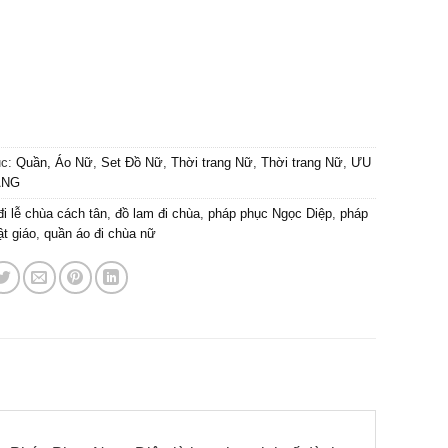
ục:
Quần, Áo Nữ
,
Set Đồ Nữ
,
Thời trang Nữ
,
Thời trang Nữ
,
ƯU
ÁNG
đi lễ chùa cách tân
,
đồ lam đi chùa
,
pháp phục Ngọc Diệp
,
pháp
t giáo
,
quần áo đi chùa nữ