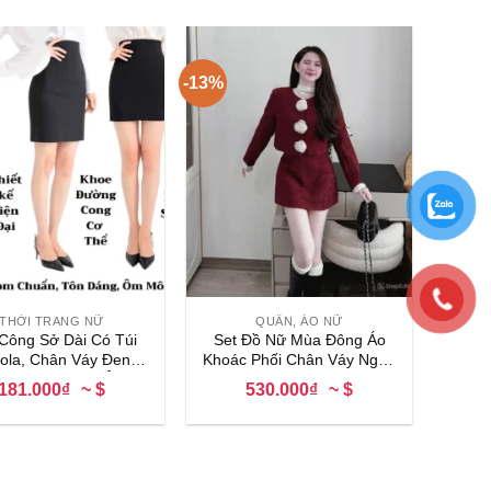
-13%
+
THỜI TRANG NỮ
QUẦN, ÁO NỮ
Công Sở Dài Có Túi
Set Đồ Nữ Mùa Đông Áo
la, Chân Váy Đen,
Khoác Phối Chân Váy Ngắn
 Bút Chì Ngắn Ôm
Dạ Đỏ Hoa Ngực Sang
181.000₫
~ $
530.000₫
~ $
y, Cạp Cao, Xẻ Sau
Chảnh
 Liệu Umi Co Giãn 4
Chiều