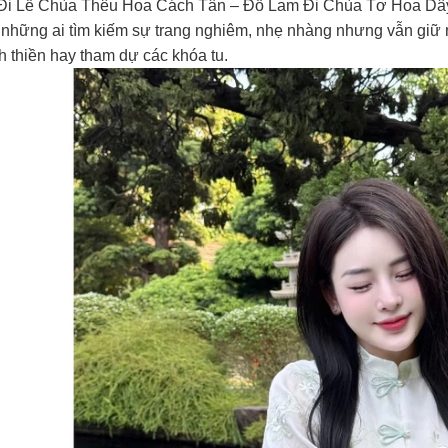
Đi Lễ Chùa Thêu Hoa Cách Tân – Đồ Lam Đi Chùa Tơ Hoa Dây 
những ai tìm kiếm sự trang nghiêm, nhẹ nhàng nhưng vẫn giữ nét 
h thiền hay tham dự các khóa tu.