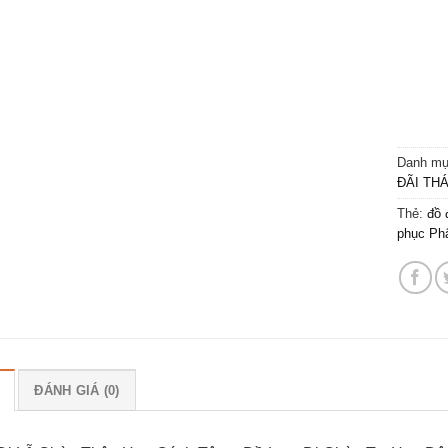
Danh m
ĐÃI TH
Thẻ:
đồ 
phục Phậ
ĐÁNH GIÁ (0)