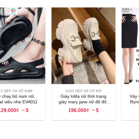
+
+
ÀY DÉP VÀ VỚ NAM
GIÀY DÉP VÀ VỚ NỮ
y chạy bộ nam nữ,
Giày lolita nữ thời trang
Váy 
al siêu nhẹ EVA011
giày mary jane nữ đế đốc
Rymo
phong cáchgiày oxford nữ
Váy
129.000₫
~ $
196.000₫
~ $
đi học đi chơi
Bod
Chất