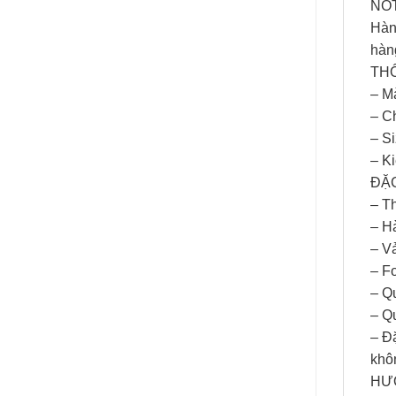
NO
Hàn
hàng
THÔ
– M
– C
– Si
– K
ĐẶC
– T
– Hà
– V
– F
– Q
– Qu
– Đ
khôn
HƯ