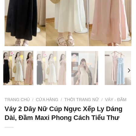
TRANG CHỦ
/
CỬA HÀNG
/
THỜI TRANG NỮ
/
VÁY - ĐẦM
Váy 2 Dây Nữ Cúp Ngực Xếp Ly Dáng
Dài, Đầm Maxi Phong Cách Tiểu Thư