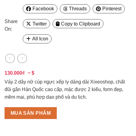
Facebook
Threads
Pinterest
Share
Twitter
Copy to Clipboard
On:
All Icon
130.000₫
~ $
Váy 2 dây nữ cúp ngực xếp ly dáng dài Xixeoshop, chất
đũi gân Hàn Quốc cao cấp, mặc được 2 kiểu, form đẹp,
mềm mại, phù hợp dạo phố và du lịch.
MUA SẢN PHẨM