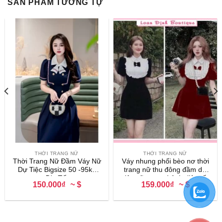
SẢN PHẨM TƯƠNG TỰ
THỜI TRANG NỮ
THỜI TRANG NỮ
Thời Trang Nữ Đầm Váy Nữ
Váy nhung phối bèo nơ thời
Dự Tiệc Bigsize 50 -95kg
trang nữ thu đông đầm dự
Dịp Tết
tiệc nữ sang chảnh diện tết
150.000₫
~ $
159.000₫
~ $
LD001