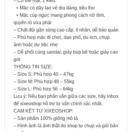
– Có thể mặc 2 kiểu:
+ Mặc có dây tạo vẻ dịu dàng, tiểu thư
+ Mặc cúp ngực mang phong cách nữ tính,
quyến rũ vừa phải
– Chất đũi gân sóng cao cấp, ít nhăn, dễ bảo quản
– Phù hợp mặc đi chơi, dạo phố, du lịch, chụp
ảnh hoặc dự tiệc nhẹ
– Dễ phối cùng sandal, giày búp bê hoặc giày cao
gót
THÔNG TIN SIZE:
– Size S: Phù hợp 40 – 47kg
– Size M: Phù hợp 48 – 55kg
– Size L: Phù hợp 56 – 64kg
Lưu ý: Nếu bạn phân vân giữa các size, hãy inbox
để xixeoshop hỗ trợ tư vấn chính xác nhất.
CAM KẾT TỪ XIXEOSHOP:
– Sản phẩm 100% giống mô tả
– Hình ảnh là ảnh thật do shop tự chụp và giữ bản