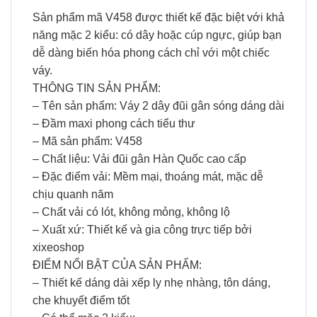
Sản phẩm mã V458 được thiết kế đặc biệt với khả
năng mặc 2 kiểu: có dây hoặc cúp ngực, giúp bạn
dễ dàng biến hóa phong cách chỉ với một chiếc
váy.
THÔNG TIN SẢN PHẨM:
– Tên sản phẩm: Váy 2 dây đũi gân sóng dáng dài
– Đầm maxi phong cách tiểu thư
– Mã sản phẩm: V458
– Chất liệu: Vải đũi gân Hàn Quốc cao cấp
– Đặc điểm vải: Mềm mại, thoáng mát, mặc dễ
chịu quanh năm
– Chất vải có lót, không mỏng, không lộ
– Xuất xứ: Thiết kế và gia công trực tiếp bởi
xixeoshop
ĐIỂM NỔI BẬT CỦA SẢN PHẨM:
– Thiết kế dáng dài xếp ly nhẹ nhàng, tôn dáng,
che khuyết điểm tốt