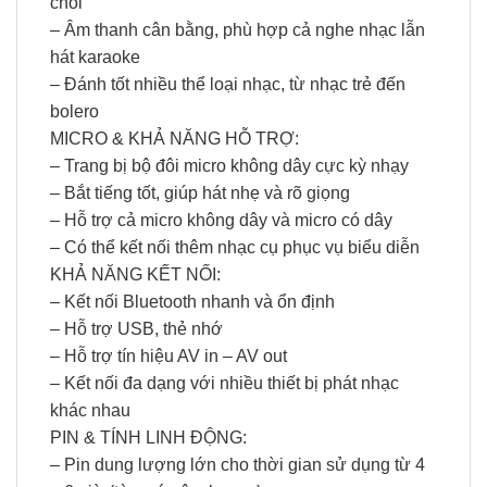
chói
– Âm thanh cân bằng, phù hợp cả nghe nhạc lẫn
hát karaoke
– Đánh tốt nhiều thể loại nhạc, từ nhạc trẻ đến
bolero
MICRO & KHẢ NĂNG HỖ TRỢ:
– Trang bị bộ đôi micro không dây cực kỳ nhạy
– Bắt tiếng tốt, giúp hát nhẹ và rõ giọng
– Hỗ trợ cả micro không dây và micro có dây
– Có thể kết nối thêm nhạc cụ phục vụ biểu diễn
KHẢ NĂNG KẾT NỐI:
– Kết nối Bluetooth nhanh và ổn định
– Hỗ trợ USB, thẻ nhớ
– Hỗ trợ tín hiệu AV in – AV out
– Kết nối đa dạng với nhiều thiết bị phát nhạc
khác nhau
PIN & TÍNH LINH ĐỘNG:
– Pin dung lượng lớn cho thời gian sử dụng từ 4