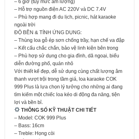
– 6 giờ (tùy mức âm lượng)
– Hỗ trợ nguồn điện AC 220V và DC 7.4V
– Phù hợp mang đi du lịch, picnic, hát karaoke
ngoài trời
ĐỘ BỀN & TÍNH ỨNG DỤNG:
– Thùng loa gỗ ép sơn chống trầy, hạn chế va đập
– Kết cấu chắc chắn, bảo vệ linh kiện bên trong
– Phù hợp sử dụng cho gia đình, dã ngoại, biểu
diễn đường phố, quán nhỏ
Với thiết kế đẹp, dễ sử dụng cùng chất lượng âm
thanh vượt trội trong tầm giá, loa karaoke COK
999 Plus là lựa chọn lý tưởng cho những ai đang
tìm kiếm một chiếc loa kéo di động đa năng, tiện
lợi và bền bỉ.
THÔNG SỐ KỸ THUẬT CHI TIẾT
– Model: COK 999 Plus
– Bass: 16cm
– Treble: Họng còi