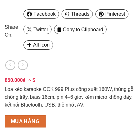
Facebook
Threads
Pinterest
Share
Twitter
Copy to Clipboard
On:
All Icon
850.000₫
~ $
Loa kéo karaoke COK 999 Plus công suất 160W, thùng gỗ
chống trầy, bass 16cm, pin 4–6 giờ, kèm micro không dây,
kết nối Bluetooth, USB, thẻ nhớ, AV.
MUA HÀNG