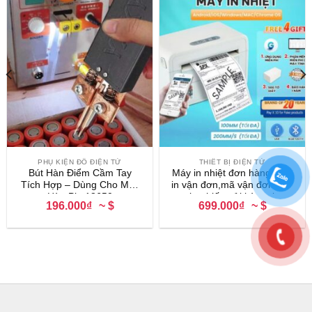
PHỤ KIỆN ĐỒ ĐIỆN TỬ
THIẾT BỊ ĐIỆN TỬ
Bút Hàn Điểm Cầm Tay
Máy in nhiệt đơn hàng,Máy
Tích Hợp – Dùng Cho Máy
in vận đơn,mã vận đơn, mã
Hàn Pin 18650
vạch, phiếu gửi hàng, logo
196.000₫
~ $
699.000₫
~ $
có sẵn lớp keo tự dính