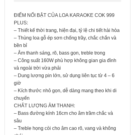
ĐIỂM NỔI BẬT CỦA LOA KARAOKE COK 999
PLUS:
– Thiết kế thời trang, hiện đại, tỷ lệ chi tiết hài hòa
– Thùng loa gỗ ép sơn chống trầy, chắc chắn và
bền bỉ
– Âm thanh sáng, rõ, bass gọn, treble trong
– Công suất 160W phù hợp không gian gia đình
và ngoài trời vừa phải
– Dung lượng pin lớn, sử dụng liên tục từ 4 – 6
giờ
– Kích thước nhỏ gọn, dễ dàng mang theo khi di
chuyển
CHẤT LƯỢNG ÂM THANH:
– Bass đường kính 16cm cho âm trầm chắc và
sâu
– Treble họng còi cho âm cao rõ, vang và không