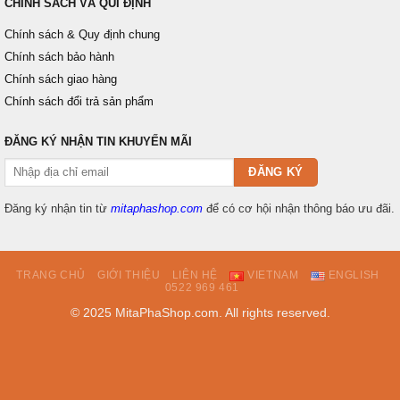
CHÍNH SÁCH VÀ QUI ĐỊNH
Chính sách & Quy định chung
Chính sách bảo hành
Chính sách giao hàng
Chính sách đổi trả sản phẩm
ĐĂNG KÝ NHẬN TIN KHUYẾN MÃI
Đăng ký nhận tin từ
mitaphashop.com
để có cơ hội nhận thông báo ưu đãi.
TRANG CHỦ
GIỚI THIỆU
LIÊN HỆ
VIETNAM
ENGLISH
0522 969 461
© 2025 MitaPhaShop.com. All rights reserved.