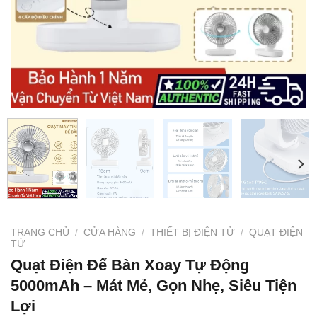
TRANG CHỦ
/
CỬA HÀNG
/
THIẾT BỊ ĐIỆN TỬ
/
QUẠT ĐIỆN
TỬ
Quạt Điện Để Bàn Xoay Tự Động
5000mAh – Mát Mẻ, Gọn Nhẹ, Siêu Tiện
Lợi