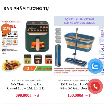
SẢN PHẨM TƯƠNG TỰ
-11%
ĐỒ GIA DỤNG NHÀ BẾP
MÁY HÚT BỤI VÀ THIẾT BỊ LÀM SẠCH
Nồi Chiên Không Dầu
Bộ Cây Lau Tự Vắt Nhà
Camel 10L – 15L Lỗi 1 Đổi
Kèm Xô Gấp Gọn Silicon
1, Bảo Hành Chính Hãng 12
Thông Minh Tặng Kèm 4
699.000₫
~ $
150.000₫
~ $
Tháng
Bông Lau Mẫu Mới 2024 Bộ
Lau Nhà Gia Đình