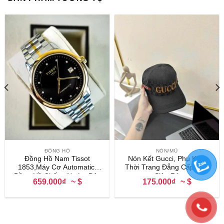
ĐỒNG HỒ
NÓN/MŨ
Đồng Hồ Nam Tissot
Nón Kết Gucci, Phụ Kiện
1853,Máy Cơ Automatic,
Thời Trang Đẳng Cấp, Giá
Đồng Hồ Chống Nước, Dây
Siêu Rẻ
659.000₫
~ $
175.000₫
~ $
Kim Loại Cao Cấp BH 12
Tháng