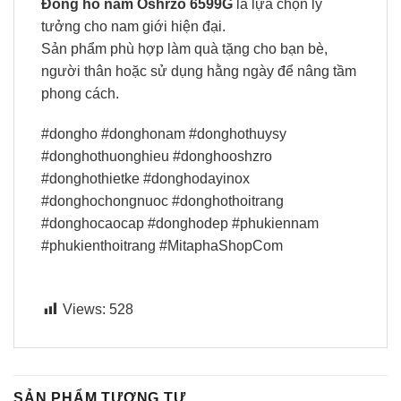
Đồng hồ nam Oshrzo 6599G
là lựa chọn lý
tưởng cho nam giới hiện đại.
Sản phẩm phù hợp làm quà tặng cho bạn bè,
người thân hoặc sử dụng hằng ngày để nâng tầm
phong cách.
#dongho #donghonam #donghothuysy
#donghothuonghieu #donghooshzro
#donghothietke #donghodayinox
#donghochongnuoc #donghothoitrang
#donghocaocap #donghodep #phukiennam
#phukienthoitrang #MitaphaShopCom
Views:
528
SẢN PHẨM TƯƠNG TỰ