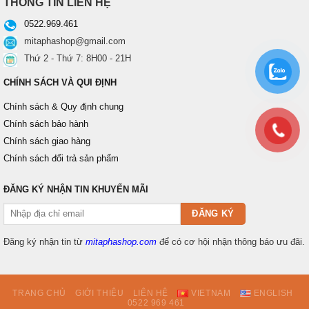
THÔNG TIN LIÊN HỆ
0522.969.461
mitaphashop@gmail.com
Thứ 2 - Thứ 7: 8H00 - 21H
CHÍNH SÁCH VÀ QUI ĐỊNH
Chính sách & Quy định chung
Chính sách bảo hành
Chính sách giao hàng
Chính sách đổi trả sản phẩm
ĐĂNG KÝ NHẬN TIN KHUYẾN MÃI
Đăng ký nhận tin từ
mitaphashop.com
để có cơ hội nhận thông báo ưu đãi.
TRANG CHỦ
GIỚI THIỆU
LIÊN HỆ
VIETNAM
ENGLISH
0522 969 461