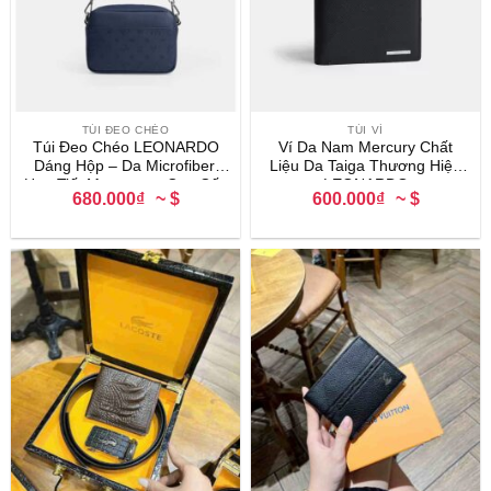
TÚI ĐEO CHÉO
TÚI VÍ
Túi Đeo Chéo LEONARDO
Ví Da Nam Mercury Chất
Dáng Hộp – Da Microfiber,
Liệu Da Taiga Thương Hiệu
Họa Tiết Monogram Cao Cấp
LEONARDO
680.000₫
~ $
600.000₫
~ $