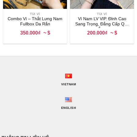
TÚI VÍ
TÚI VÍ
Combo Ví – Thắt Lưng Nam
Ví Nam LV VIP. Đỉnh Cao
Fullbox Da Rắn
Sang Trọng, Đẳng Cấp Quý
Ông
350.000₫
~ $
200.000₫
~ $
VIETNAM
ENGLISH