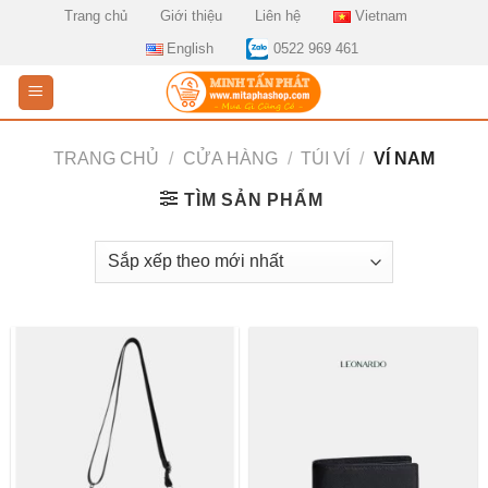
Skip
Trang chủ
Giới thiệu
Liên hệ
Vietnam
to
English
0522 969 461
content
TRANG CHỦ
/
CỬA HÀNG
/
TÚI VÍ
/
VÍ NAM
TÌM SẢN PHẨM