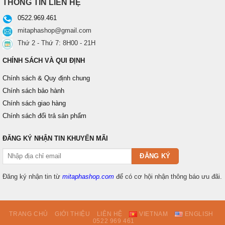
THÔNG TIN LIÊN HỆ
0522.969.461
mitaphashop@gmail.com
Thứ 2 - Thứ 7: 8H00 - 21H
CHÍNH SÁCH VÀ QUI ĐỊNH
Chính sách & Quy định chung
Chính sách bảo hành
Chính sách giao hàng
Chính sách đổi trả sản phẩm
ĐĂNG KÝ NHẬN TIN KHUYẾN MÃI
Đăng ký nhận tin từ
mitaphashop.com
để có cơ hội nhận thông báo ưu đãi.
TRANG CHỦ
GIỚI THIỆU
LIÊN HỆ
VIETNAM
ENGLISH
0522 969 461