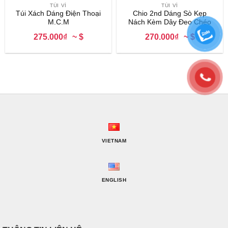
TÚI VÍ
TÚI VÍ
Túi Xách Dáng Điện Thoại
Chio 2nd Dáng Sò Kẹp
M.C.M
Nách Kèm Dây Đeo Chéo
275.000₫
~ $
270.000₫
~ $
VIETNAM
ENGLISH