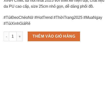
XINH Chiếc túi hot nhất 2025 với thiết kế hiện đại, chất liệu
da PU cao cấp, size 25cm nhỏ gọn, dễ dàng phối đồ.
#TúiĐeoChéoNữ #HotTrend #ThờiTrang2025 #MuaNgay
#TúiXinhGiáRẻ
Túi Hermes Đeo Chéo Nữ Cực Xinh Hot Trend số lượng
THÊM VÀO GIỎ HÀNG