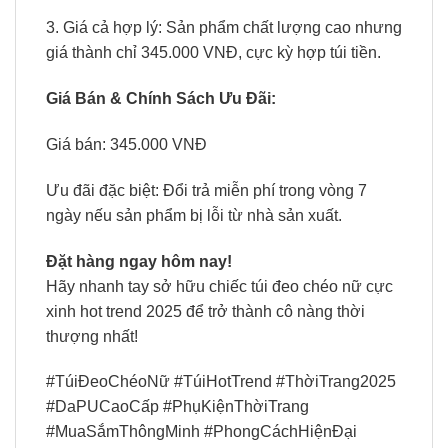
3. Giá cả hợp lý: Sản phẩm chất lượng cao nhưng
giá thành chỉ 345.000 VNĐ, cực kỳ hợp túi tiền.
Giá Bán & Chính Sách Ưu Đãi:
Giá bán: 345.000 VNĐ
Ưu đãi đặc biệt: Đổi trả miễn phí trong vòng 7
ngày nếu sản phẩm bị lỗi từ nhà sản xuất.
Đặt hàng ngay hôm nay!
Hãy nhanh tay sở hữu chiếc túi đeo chéo nữ cực
xinh hot trend 2025 để trở thành cô nàng thời
thượng nhất!
#TúiĐeoChéoNữ #TúiHotTrend #ThờiTrang2025
#DaPUCaoCấp #PhụKiệnThờiTrang
#MuaSắmThôngMinh #PhongCáchHiệnĐại