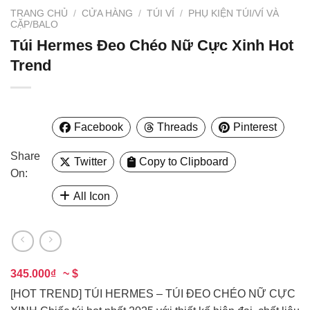
TRANG CHỦ
/
CỬA HÀNG
/
TÚI VÍ
/
PHỤ KIỆN TÚI/VÍ VÀ
CẶP/BALO
Túi Hermes Đeo Chéo Nữ Cực Xinh Hot
Trend
Facebook
Threads
Pinterest
Share
Twitter
Copy to Clipboard
On:
All Icon
345.000₫
~ $
[HOT TREND] TÚI HERMES – TÚI ĐEO CHÉO NỮ CỰC