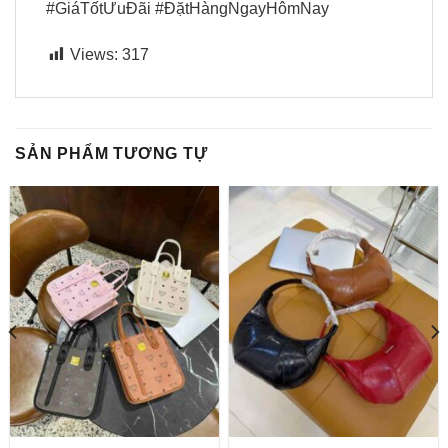
#GiáTốtƯuĐãi #ĐặtHàngNgayHômNay
Views:
317
SẢN PHẨM TƯƠNG TỰ