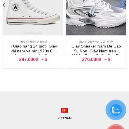
THỜI TRANG NAM
GIÀY DÉP VÀ VỚ NAM
（Giao hàng 24 giờ）Giày
Giày Sneaker Nam Đế Cao
vải nam và nữ 1970s Cỏ
Su Non, Giày Nam trend
xanh mùa thu mới giày cao
2024 – Tăng Chiều Cao Tự
297.000₫
~ $
276.000₫
~ $
gót giải trí
Nhiên
VIETNAM