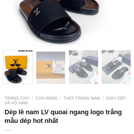
TRANG CHỦ
/
CỬA HÀNG
/
THỜI TRANG NAM
/
GIÀY DÉP
VÀ VỚ NAM
Dép lê nam LV quoai ngang logo trắng
mẫu dép hot nhất