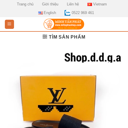
Skip
Trang chủ
Giới thiệu
Liên hệ
Vietnam
to
English
0522 969 461
content
TÌM SẢN PHẨM