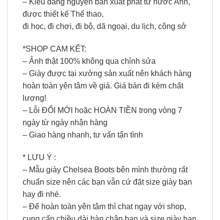
– Kiểu dáng nguyên bản xuất phát từ nước Anh,
được thiết kế Thể thao,
đi học, đi chơi, đi bộ, dã ngoại, du lịch, công sở
*SHOP CAM KẾT:
– Ảnh thật 100% không qua chỉnh sửa
– Giày được tại xưởng sản xuất nên khách hàng
hoàn toàn yên tâm về giá. Giá bán đi kèm chất
lượng!
– Lỗi ĐỔI MỚI hoặc HOÀN TIỀN trong vòng 7
ngày từ ngày nhận hàng
– Giao hàng nhanh, tư vấn tận tình
* LƯU Ý :
– Mẫu giày Chelsea Boots bên mình thường rất
chuẩn size nên các bạn vẫn cứ đặt size giày bạn
hay đi nhé.
– Để hoàn toàn yên tâm thì chat ngay với shop,
cung cấp chiều dài bàn chân bạn và size giày bạn