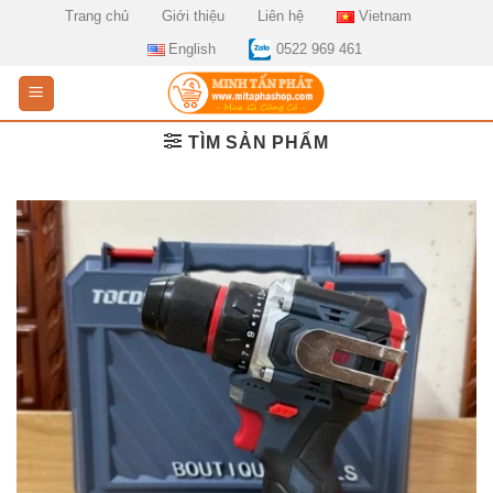
Skip
Trang chủ
Giới thiệu
Liên hệ
Vietnam
to
English
0522 969 461
content
TÌM SẢN PHẨM