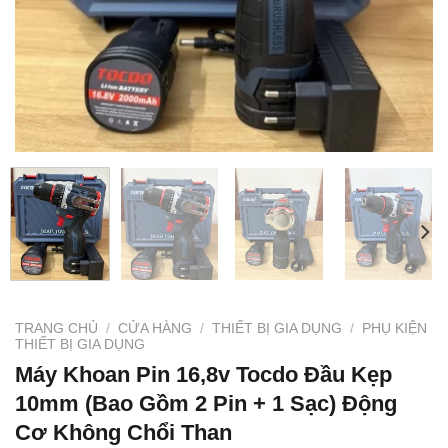
TRANG CHỦ
/
CỬA HÀNG
/
THIẾT BỊ GIA DỤNG
/
PHỤ KIỆN
THIẾT BỊ GIA DỤNG
Máy Khoan Pin 16,8v Tocdo Đầu Kẹp
10mm (Bao Gồm 2 Pin + 1 Sạc) Động
Cơ Không Chổi Than