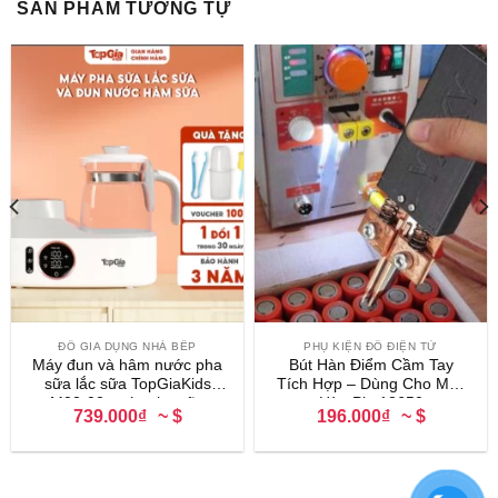
SẢN PHẨM TƯƠNG TỰ
ĐỒ GIA DỤNG NHÀ BẾP
PHỤ KIỆN ĐỒ ĐIỆN TỬ
Máy đun và hâm nước pha
Bút Hàn Điểm Cầm Tay
sữa lắc sữa TopGiaKids
Tích Hợp – Dùng Cho Máy
M03-02, máy pha sữa
Hàn Pin 18650
739.000₫
~ $
196.000₫
~ $
TopGia giữ nhiệt 48 giờ, BH
3 năm