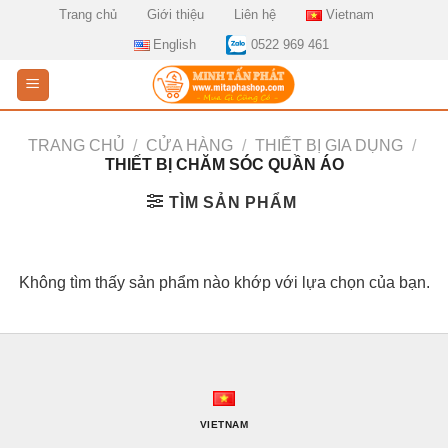
Skip
Trang chủ
Giới thiệu
Liên hệ
Vietnam
to
English
0522 969 461
content
TRANG CHỦ
/
CỬA HÀNG
/
THIẾT BỊ GIA DỤNG
/
THIẾT BỊ CHĂM SÓC QUẦN ÁO
TÌM SẢN PHẨM
Không tìm thấy sản phẩm nào khớp với lựa chọn của bạn.
VIETNAM