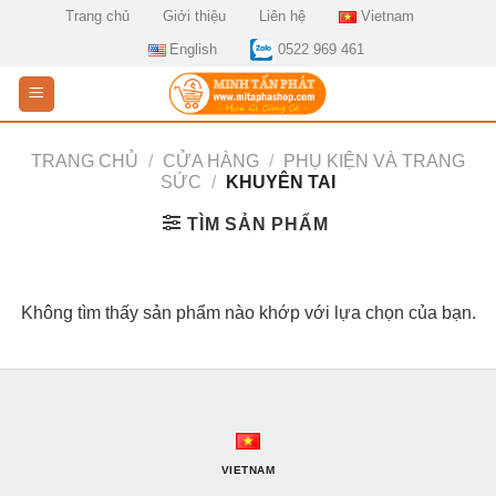
Skip
Trang chủ
Giới thiệu
Liên hệ
Vietnam
to
English
0522 969 461
content
TRANG CHỦ
/
CỬA HÀNG
/
PHỤ KIỆN VÀ TRANG
SỨC
/
KHUYÊN TAI
TÌM SẢN PHẨM
Không tìm thấy sản phẩm nào khớp với lựa chọn của bạn.
VIETNAM