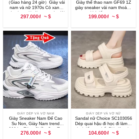
（Giao hàng 24 giờ）Giày vải
Giày thể thao nam GF69 1Z
nam và nữ 1970s Cỏ xanh
giày sneaker vải nam thoáng
mùa thu mới giày cao gót giải
khí đế cao su
297.000₫
~ $
199.000₫
~ $
trí
GIÀY DÉP VÀ VỚ NAM
GIÀY DÉP VÀ VỚ NỮ
Giày Sneaker Nam Đế Cao
Sandal nữ Choice SC103056
Su Non, Giày Nam trend
Dép quai hậu đi học đi làm đi
2024 – Tăng Chiều Cao Tự
chơi đế cao chất PU siêu nhẹ
276.000₫
~ $
104.600₫
~ $
Nhiên
siêu êm chân