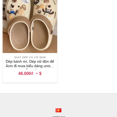
GIÀY DÉP VÀ VỚ NAM
Dép bánh mì, Dép nữ độn đế
4cm đi mưa kiểu dáng unisex
mẫu mới
46.000₫
~ $