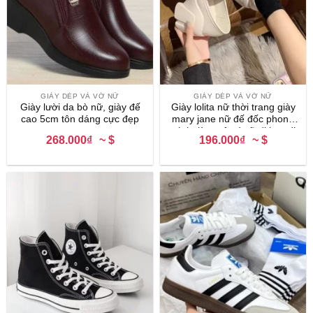
GIÀY DÉP VÀ VỚ NỮ
GIÀY DÉP VÀ VỚ NỮ
Giày lười da bò nữ, giày đế
Giày lolita nữ thời trang giày
cao 5cm tôn dáng cực đẹp
mary jane nữ đế đốc phong
cáchgiày oxford nữ đi học đi
268.000₫
~ $
196.000₫
~ $
chơi