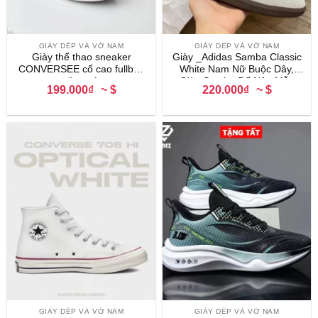
GIÀY DÉP VÀ VỚ NAM
GIÀY DÉP VÀ VỚ NAM
Giày thể thao sneaker
Giày _Adidas Samba Classic
CONVERSEE cổ cao fullbox
White Nam Nữ Buộc Dây,
tặng vớ
Giày Samba Đế Nâu Mẫu
199.000₫
~ $
220.000₫
~ $
Hottrend Đủ Size Nam Nữ
GIÀY DÉP VÀ VỚ NAM
GIÀY DÉP VÀ VỚ NAM