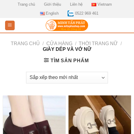
Skip
Trang chủ
Giới thiệu
Liên hệ
Vietnam
to
English
0522 969 461
content
TRANG CHỦ
/
CỬA HÀNG
/
THỜI TRANG NỮ
/
GIÀY DÉP VÀ VỚ NỮ
TÌM SẢN PHẨM