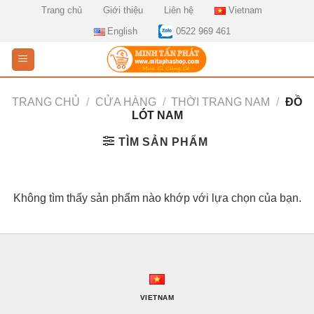
Skip
Trang chủ
Giới thiệu
Liên hệ
Vietnam
to
English
0522 969 461
content
TRANG CHỦ
/
CỬA HÀNG
/
THỜI TRANG NAM
/
ĐỒ
LÓT NAM
TÌM SẢN PHẨM
Không tìm thấy sản phẩm nào khớp với lựa chọn của bạn.
VIETNAM