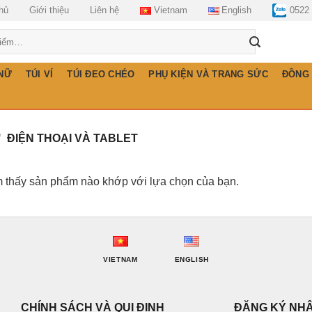
hủ
Giới thiệu
Liên hệ
Vietnam
English
0522
 NỮ
TÚI VÍ
TÚI ĐEO CHÉO
PHỤ KIỆN VÀ TRANG SỨC
ĐỒNG
/
ĐIỆN THOẠI VÀ TABLET
 thấy sản phẩm nào khớp với lựa chọn của bạn.
VIETNAM
ENGLISH
CHÍNH SÁCH VÀ QUI ĐỊNH
ĐĂNG KÝ NHẬ