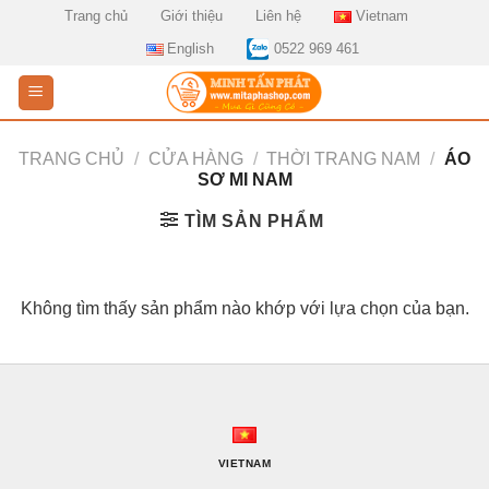
Skip
Trang chủ
Giới thiệu
Liên hệ
Vietnam
to
English
0522 969 461
content
TRANG CHỦ
/
CỬA HÀNG
/
THỜI TRANG NAM
/
ÁO
SƠ MI NAM
TÌM SẢN PHẨM
Không tìm thấy sản phẩm nào khớp với lựa chọn của bạn.
VIETNAM