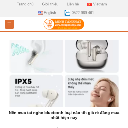
Skip
Trang chủ
Giới thiệu
Liên hệ
Vietnam
to
English
0522 969 461
content
Nên mua tai nghe bluetooth loại nào tốt giá rẻ đáng mua
nhất hiện nay