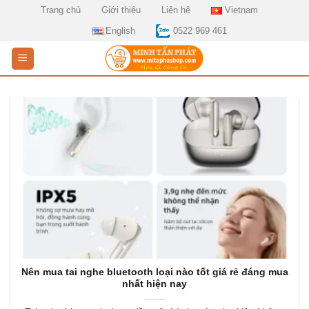
Skip
Trang chủ
Giới thiệu
Liên hệ
Vietnam
to
English
0522 969 461
content
Nên mua tai nghe bluetooth loại nào tốt giá rẻ đáng mua
nhất hiện nay