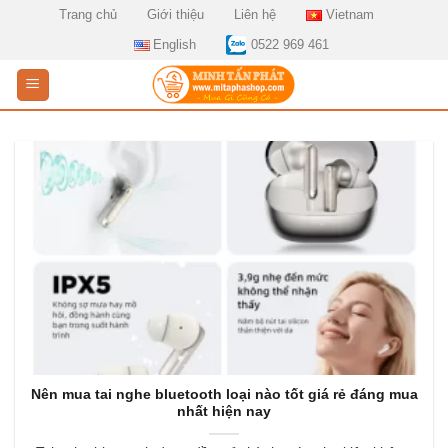
Skip
Trang chủ
Giới thiệu
Liên hệ
Vietnam
to
English
0522 969 461
content
Nên mua tai nghe bluetooth loại nào tốt giá rẻ đáng mua
nhất hiện nay