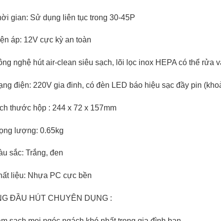
ời gian: Sử dụng liên tục trong 30-45P
iện áp: 12V cực kỳ an toàn
ng nghệ hút air-clean siêu sạch, lõi lọc inox HEPA có thể rửa 
ạng điện: 220V gia đinh, có đèn LED báo hiệu sạc đầy pin (kho
ích thước hộp : 244 x 72 x 157mm
rọng lượng: 0.65kg
àu sắc: Trắng, đen
hất liệu: Nhựa PC cực bền
NG ĐẦU HÚT CHUYÊN DỤNG :
àm sạch mọi ngóc ngách khó nhất trong gia đình bạn