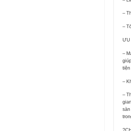
– Th
– T
ƯU
– M
giúp
tiện
– K
– T
gian
sàn 
tro
?C