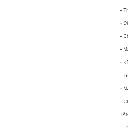
– Th
– Đ
– Cô
– M
– K
– T
– M
– C
TẶ
– L