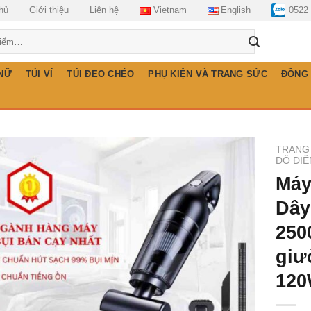
hủ
Giới thiệu
Liên hệ
Vietnam
English
0522
 NỮ
TÚI VÍ
TÚI ĐEO CHÉO
PHỤ KIỆN VÀ TRANG SỨC
ĐỒNG
TRANG
ĐỒ ĐIỆ
Máy
Dây
250
giư
12