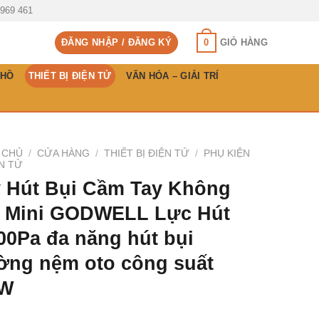
 969 461
0
ĐĂNG NHẬP / ĐĂNG KÝ
GIỎ HÀNG
 HỒ
THIẾT BỊ ĐIỆN TỬ
VĂN HÓA – GIẢI TRÍ
 CHỦ
/
CỬA HÀNG
/
THIẾT BỊ ĐIỆN TỬ
/
PHỤ KIỆN
N TỬ
 Hút Bụi Cầm Tay Không
 Mini GODWELL Lực Hút
00Pa đa năng hút bụi
ờng nệm oto công suất
0W