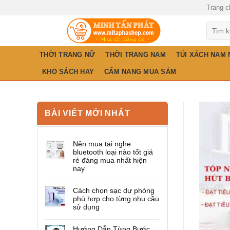
Skip
Trang c
to
Tìm
content
kiếm:
THỜI TRANG NỮ
THỜI TRANG NAM
TÚI XÁCH NAM
KHO SÁCH HAY
CẨM NANG MUA SẮM
BÀI VIẾT MỚI NHẤT
Nên mua tai nghe
bluetooth loại nào tốt giá
rẻ đáng mua nhất hiện
nay
Cách chọn sạc dự phòng
phù hợp cho từng nhu cầu
sử dụng
Hướng Dẫn Từng Bước