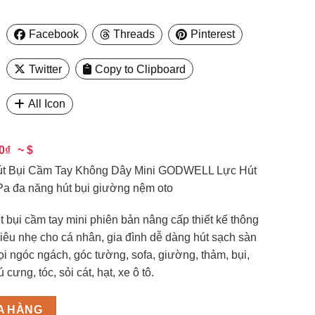
Facebook
Threads
Pinterest
Twitter
Copy to Clipboard
All Icon
00₫
~ $
t Bụi Cầm Tay Không Dây Mini GODWELL Lực Hút
a đa năng hút bụi giường nệm oto
 bụi cầm tay mini phiên bản nâng cấp thiết kế thông
siêu nhẹ cho cá nhân, gia đình dễ dàng hút sạch sàn
i ngóc ngách, góc tường, sofa, giường, thảm, bụi,
ú cưng, tóc, sỏi cát, hạt, xe ô tô.
A HÀNG