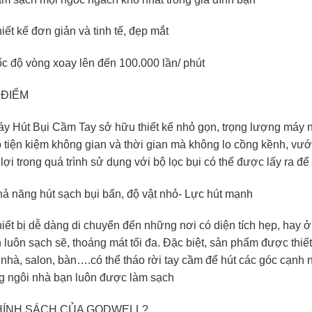
iết kế đơn giản và tinh tế, đẹp mắt
ốc độ vòng xoay lên đến 100.000 lần/ phút
 ĐIỂM
áy Hút Bụi Cầm Tay sở hữu thiết kế nhỏ gọn, trọng lượng máy nh
 tiện kiệm không gian và thời gian mà không lo cồng kềnh, vướn
 lợi trong quá trình sử dụng với bộ lọc bụi có thể được lấy ra để
hả năng hút sạch bụi bẩn, độ vật nhỏ- Lực hút mạnh
hiết bị dễ dàng di chuyển đến những nơi có diện tích hẹp, hay
 luôn sạch sẽ, thoáng mát tối đa. Đặc biệt, sản phẩm được thiế
nhà, salon, bàn….có thể tháo rời tay cầm để hút các góc cạnh nh
ng ngôi nhà bạn luôn được làm sạch
HÍNH SÁCH CỦA GODWELL?