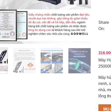
Share
On:
316.0
Máy Hú
25000P
Máy hút
minh, 
nhà, mọ
lông th
MU