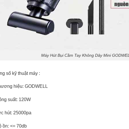
Máy Hút Bụi Cầm Tay Không Dây Mini GODWEL
ng số kỹ thuật máy :
hương hiệu: GODWELL
ông suất: 120W
ực hút: 25000pa
ộ ồn: <= 70db